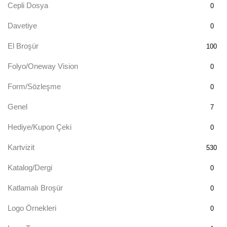
Cepli Dosya
0
Davetiye
0
El Broşür
100
Folyo/Oneway Vision
0
Form/Sözleşme
0
Genel
7
Hediye/Kupon Çeki
0
Kartvizit
530
Katalog/Dergi
0
Katlamalı Broşür
0
Logo Örnekleri
0