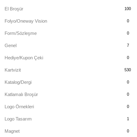
El Broşür
100
Folyo/Oneway Vision
0
Form/Sözleşme
0
Genel
7
Hediye/Kupon Çeki
0
Kartvizit
530
Katalog/Dergi
0
Katlamalı Broşür
0
Logo Örnekleri
0
Logo Tasarım
1
Magnet
0