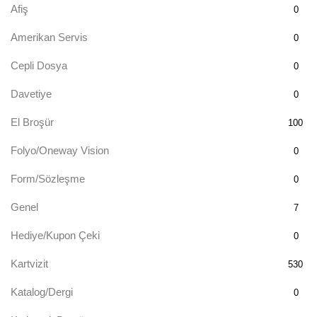
Afiş
0
Amerikan Servis
0
Cepli Dosya
0
Davetiye
0
El Broşür
100
Folyo/Oneway Vision
0
Form/Sözleşme
0
Genel
7
Hediye/Kupon Çeki
0
Kartvizit
530
Katalog/Dergi
0