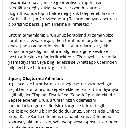
tasarımlar onay için size gönderiliyor. Yapılmasını
istediğiniz değişiklikler varsa revizyon haklarınız
doğrultusunda toplu halde değişiklik talep edebilirsiniz.
(Kartvizitler için 2 revizyondur.) Tasarım onayınız sonrası
siparişiniz baskı işlem sırasına alınmaktadır.
Üretim tamamlanıp ürününüz kargolandığı zaman size
tarafımızca veya kargo şirketi tarafından bilgilendirme
(mesaj, sms) gönderilmektedir. E-faturalarınız üyelik
esnasında yazdığınız fatura bilgilerine göre kesilip e-
posta adresinize gönderilmektedir. Eğer üyelik sırasında
yazmadıysanız veya bilgiler eksikse Whatsapp üzerinden
bilgileri bize iletmeniz gereklidir.
Sipariş Oluşturma Adımları:
1.)
Öncelikle hazır kartvizit örneği ise kartvizit özelliğini
seçtikten sonra ürünü sepete eklemelisiniz. Ürün fiyatıyla
ilgili bilgiler “Toplam Fiyatta” ve “Sepette” görülmektedir.
Sepete eklenen ürün/ürünlerinizin ödemesini
tamamlarken gerekli iletişim, kargo ve fatura bilgileri
eksiksiz ve doğru biçimde doldurunuz. Sonrasında Online
Kredi Kartı/Banka ödemenizi yapabilirsiniz. Ödemeniz
sonrası yetkilimiz Gsm, Whatsapp veya e-posta üzerinden
sizinle iletişime geçecektir.