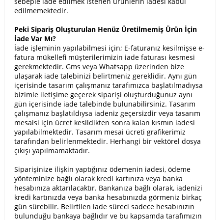
sebeple iade edilmek istenen ürünlerin iadesi kabul
edilmemektedir.
Peki Sipariş Oluşturulan Henüz Üretilmemiş Ürün İçin
İade Var Mı?
İade işleminin yapılabilmesi için; E-faturanız kesilmişse e-
fatura mükellefi müşterilerimizin iade faturası kesmesi
gerekmektedir. Gms veya Whatsapp üzerinden bize
ulaşarak iade talebinizi belirtmeniz gereklidir. Aynı gün
içerisinde tasarım çalışmanız tarafımızca başlatılmadıysa
bizimle iletişime geçerek siparişi oluşturduğunuz aynı
gün içerisinde iade talebinde bulunabilirsiniz. Tasarım
çalışmanız başlatıldıysa iadeniz geçersizdir veya tasarım
mesaisi için ücret kesildikten sonra kalan kısmın iadesi
yapılabilmektedir. Tasarım mesai ücreti grafikerimiz
tarafından belirlenmektedir. Herhangi bir vektörel dosya
çıkışı yapılmamaktadır.
Siparişinize ilişkin yaptığınız ödemenin iadesi, ödeme
yönteminize bağlı olarak kredi kartınıza veya banka
hesabınıza aktarılacaktır. Bankanıza bağlı olarak, iadenizi
kredi kartınızda veya banka hesabınızda görmeniz birkaç
gün sürebilir. Belirtilen iade süreci sadece hesabınızın
bulunduğu bankaya bağlıdır ve bu kapsamda tarafımızın