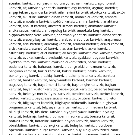
acentacı kartvizit, acil yardım durum yönetmeni kartvizit, agronomist kartvizit, ağ kartvizit, yöneticisi kartvizit, aşçı kartvizit, aşçıbaşı kartvizit, ahşap tekne yapımcısı kartvizit, aile hekimi kartvizit, akortçu kartvizit, aktör kartvizit, akustikçi kartvizit, albay kartvizit, ambalajcı kartvizit, ambarcı kartvizit, ambulans kartvizit, şoförü kartvizit, amiral kartvizit, anahtarcı kartvizit, analist kartvizit, anestezi uzmanı kartvizit, animatör kartvizit, antika satıcısı kartvizit, antropolog kartvizit, anaokulu-kreş kartvizit, alçıpan-kartonpiyerci kartvizit, apartman yöneticisi kartvizit, araba satıcısı kartvizit, araba yıkayıcısı kartvizit, arabacı arabulucu kartvizit, araştırmacı kartvizit, arıcı kartvizit, arkeolog kartvizit, armatör kartvizit, arşivci kartvizit, artist kartvizit, asansörcü kartvizit, asistan kartvizit, asker kartvizit, astrofizikçi kartvizit, atlet kartvizit, av bekçisi kartvizit, avcı kartvizit, avizeci kartvizit, avukat kartvizit, avukatlık kartvizit, ayakkabı boyacısı kartvizit, ayakkabı tamircisi kartvizit, ayakkabıcı kartvizitleri, bacacı kartvizit, badanacı kartvizit, baharatçı kartvizit, bahçe bitkileri uzmanı kartvizit, bahçıvan kartvizit, bakıcı kartvizit, bakırcı kartvizit, bakkal kartvizit, bakteriyolog kartvizit, balıkçı kartvizit, balon pilotu kartvizit, bankacı kartvizit, banker kartvizit, banyo-mutfak kartvizit, barmen kartvizit, başçavuş kartvizit, başdümenci kartvizit, başhemşire kartvizit, başkan kartvizit, bayan kuaför kartvizit, bebek-çocuk kartvizit, belediye başkanı kartvizit, belediye meclisi üyesi kartvizit, benzinci kartvizit, berber kartvizit, besteci kartvizit, beyaz eşya satıcısı kartvizit, bijüterici kartvizit, biletçi kartvizit, bilgisayarcı kartvizit, bilgisayar mühendisi kartvizit, bilgisayar programcısı kartvizit, bilgisayar tamircisi kartvizit, bilimadamı kartvizit, bilirkişi kartvizit, bisikletçi kartvizit, biyografi yazarı kartvizit, biyolog kartvizit, bobinajcı kartvizit, bomba imhacı kartvizit, borsacı kartvizit, borucu kartvizit, botanikçi kartvizit, boyacı kartvizit, bozacı kartvizit, böcekbilimci kartvizit, börekçi kartvizit, bulaşıkçı kartvizit, buldozer operatörü kartvizit, bütçe uzmanı kartvizit, büyükelçi kartvizitleri, camcı kartvizit, cankurtaran kartvizit, cd satıcısı kartvizit, cenazeci kartvizit, ceo kartvizit, cerrah kartvizit, ciğerci kartvizit, cilacı kartvizit, ciltçi kartvizit, coğrafyacı kartvizit, çamaşırcı (kuru temizleme) kartvizit, çantacı kartvizit, çarkçı kartvizit, çatıcı kartvizit, çaycı kartvizit, çevirmen kartvizit, çevrebilimci kartvizit, çeyizci kartvizit, çiçekçi kartvizit, çiftçi kartvizit, çiftlik işletici kartvizit, çikolatacı kartvizit, çilingir kartvizit, çinici kartvizit, çitçi kartvizit, çoban kartvizit, çocuk doktoru kartvizit, çorapçı kartvizitleri, dadı kartvizit, daktilograf kartvizit, dalgıç kartvizit, damıtıcı kartvizit, danışman kartvizit, davulcu kartvizit, debbağ kartvizit, dedektif kartvizit, değirmen işçisi kartvizit, değirmenci kartvizit, demirci kartvizit, demiryolu işçisi kartvizit, denetçi kartvizit, denetleyici kartvizit, denizci kartvizit, deniz fenercisi kartvizit, depocu kartvizit, derici kartvizit, desinatör kartvizit, devlet memuru kartvizit, diktatör kartvizit, diplomat kartvizit, diş hekimi kartvizit, diyetist kartvizit, diyetisyen kartvizit, doğalgazcı kartvizit, doğramacı kartvizit, doğum uzmanı kartvizit, dok işçisi kartvizit, dokmacı kartvizit, doktor kartvizit, dondurmacı kartvizit, dökümcü kartvizit, döşemeci kartvizit, dövizci kartvizit, dublajcı kartvizit, duvarcı kartvizit, dümenci kartvizitleri, ebe kartvizit, eczacı kartvizit, eczacı kalfası kartvizit, editör kartvizit, eğitimci kartvizit, eğitmen kartvizit, eğlence kartvizit, ekonomist kartvizit, elektrik mühendisi kartvizit, elektrikçi kartvizit, eleştirmen kartvizit, embiriyolog kartvizit, emlakçı kartvizit, enstrüman imalatçısı kartvizit, ergonomist kartvizit, estetisyen kartvizit, etolojist kartvizit, etimolojist kartvizit, etnolojist kartvizitleri, fabrika sahibi kartvizit, fermantasyon işçisi kartvizit, fırıncı kartvizit, figüran kartvizit, film yapımcısı kartvizit, film yönetmeni kartvizit, filozof kartvizit, finansör kartvizit, fizikçi kartvizit, Fizyonomist kartvizit, fizyoterapist kartvizit, flütçü kartvizit, fon yöneticisi kartvizit, forklift operatörü kartvizit, fotoğrafçı kartvizit, futbolcu kartvizitleri, galerici kartvizit, garson kartvizit, gazete dağıtıcısı kartvizit, gazete satıcısı kartvizit, gazeteci kartvizit, gemici kartvizit, general kartvizit, genetik mühendisi kartvizit, gezgin kartvizit, gitarist kartvizit, gondolcu kartvizit, gökbilimci kartvizit, göz doktoru kartvizit, gözetmen kartvizit, gözlükçü kartvizit, grafiker kartvizit, gramer uzmanı kartvizit, greyder operatörü kartvizit, guru kartvizit, güfteci kartvizit, gümrük memuru kartvizit, gümrük uzmanı kartvizit, gündelikçi kartvizit, güzellik uzmanı kartvizitleri, haberci kartvizit, haham işletmecisi kartvizit, hakem kartvizit, halıcı kartvizit, halı yıkamacı kartvizit, hamamcı kartvizit, haritacı kartvizit, harita mühendisi kartvizit, hastabakıcı kartvizit, hattat kartvizit, hava trafikçisi kartvizit, hayvan bakıcısı kartvizit, hayvan terbiyecisi kartvizit, hediyelik eşyacı kartvizit, hemşire kartvizit, hesap uzmanı kartvizit, heykeltıraş kartvizit, hırdavatçı kartvizit, hidrolikçi kartvizit, hizmetçi kartvizit, host kartvizit, hostes kartvizit, hukukçu kartvizitleri, hukuk bürosu kartvizit, hukuk firması kartvizit, hukuk şirketi kartvizitleri, ışıklandırma satıcısı kartvizit, icra memuru kartvizit, iç mimar kartvizit, ihracatçı kartvizit, iktisatçı kartvizit, ilahiyatçı kartvizit, illüzyonist kartvizit, imam kartvizit, insan kaynakları uzmanı kartvizit, inşaat mühendisi kartvizit, inşaatçı kartvizit, internet kafeci kartvizit, iplikçi kartvizit, istatistikçi kartvizit, işçi kartvizit, işletmeci kartvizit, işletme mühendisi kartvizit, işportacı kartvizit, itfaiyeci kartvizit, ithalatçı kartvizitleri, jeofizik mühendisi kartvizit, jeolog kartvizit, jeomorfolog kartvizit, jinekolog kartvizit, jimnastikçi kartvizitleri, kabin görevlisi kartvizit, kadın kuaför güzellik merkezi kartvizit, kadın terzisi kartvizit, kağıtçı kartvizit, kafeci kartvizit, kafe kartvizit, kalaycı kartvizit, kalıpçı kartvizit, kaloriferci kartvizit, kameraman kartvizit, kamyoncu kartvizit, kapı satıcısı kartvizit, kapıcı kartvizit, kaplamacı kartvizit, kaportacı kartvizit, kaptan kartvizit, kardiyolog kartvizit, karikatürist kartvizit, karoserci kartvizit, karpuzcu kartvizit, kasap kartvizit, kasiyer kartvizit, kat görevlisi kartvizit, katip kartvizit, kayıkçı kartvizit, kaymakam kartvizit, kaynakçı kartvizit, kebapçı kartvizit, kemancı kartvizit, kesimci kartvizit, kırtasiyeci kartvizit, kimya mühendisi kartvizit, kitapçı kartvizit, klarnetçi kartvizit, koleksiyoncu kartvizit, komedyen kartvizit, komisyoncu kartvizit, konserveci kartvizit, kontrolör kartvizit, konveyör operatörü kartvizit, kareograf kartvizit, korgeneral kartvizit, koramiral kartvizit, koruma görevlisi kartvizit, köfteci kartvizit, kömürcü kartvizit, köpek eğiticisi kartvizit, köşeyazarı kartvizit, kuaför kartvizit, kumaşçı kartvizit, kumcu kartvizit, kuru temizlemeci kartvizit, kuruyemişçi kartvizit, kurye kartvizit, kuyumcu kartvizit, kürkçü kartvizit, kütüphaneci kartvizitleri, laborant kartvizit, lahmacuncu kartvizit, lehimci kartvizit, lokantacı kartvizit, lokomotifçi kartvizitleri, Madenci Kartvizit, Makasçı Kartvizit, Makastar Kartvizit, Maketçi Kartvizit, Makinist Kartvizit, Makine mühendisi Kartvizit, Makine zabiti Kartvizit, Makyajcı Kartvizit, Mali hizmetler uzmanı Kartvizit, Manav Kartvizit, Manifaturacı Kartvizit, Manikürcü Kartvizit, Manken Kartvizit, Marangoz Kartvizit, Masör Kartvizit, Masöz Kartvizit, Matador Kartvizit, Matbaacı Kartvizit, Matematikçi Kartvizit, Matkapçı Kartvizit, Medya Planlama Uzmanı Kartvizit, Memur Kartvizit, Menajer Kartvizit, Mermerci Kartvizit, Metalurji mühendisi Kartvizit, Meteoroloji uzmanı Kartvizit, Metin yazarı Kartvizit, Mevsimlik işçi Kartvizit, Meydancı Kartvizit, Meyhaneci Kartvizit, Mezarcı Kartvizit, Midyeci Kartvizit, Mikrobiyolog Kartvizit, Milletvekili Kartvizit, Mimar Kartvizit, Mobilyacı Kartvizit, Modacı Kartvizit, Model Kartvizit, Modelci Kartvizit, Modelist Kartvizit, Montajcı Kartvizit, Montör Kartvizit, Motor tamircisi Kartvizit, Motorcu Kartvizit, Muhabir Kartvizit, Muhafız Kartvizit, Muhasebeci Kartvizit, Muhtar Kartvizit, Mumyalayıcı Kartvizit, Muzcu Kartvizit, Mübaşir Kartvizit, Müdür Kartvizit, Müezzin Kartvizit, Müfettiş Kartvizit, Müşavir Kartvizit, Mühendis Kartvizit, Müneccim Kartvizit, Mürebbiye Kartvizit, Müsteşar Kartvizit, Müteahhit Kartvizit, Mütercim Kartvizit, Müze Kartvizit, müdürü Kartvizit, Müzik yönetmeni Kartvizit, Müzisyen Kartvizit, Mantarcı Kartvizit, Mali müşavir kartvizit, Nalıncı Kartvizit, Nakışçı Kartvizit, Nakliyeci Kartvizit, Nalbant Kartvizit, Nalbur Kartvizitleri,Obuacı Kartvizit, Ocakçı Kartvizit, Odacı Kartvizit, Oduncu Kartvizit, Odyolog Kartvizit, Okçu Kartvizit, Okul müdürü Kartvizit, Okutman Kartvizit, Operatör Kartvizit, Opera sanatçısı Kartvizit, Orgcu Kartvizit, Orgeneral Kartvizit, Orman mühendisi Kartvizit, Ornitolog veya kuşbilimci Kartvizit, Otelci Kartvizit, Oto elektrikçisi Kartvizit, Oto lastik tamircisi Kartvizit, Oto tamircisi Kartvizit, Oto yedek parçacı Kartvizit, Overlokçu kartvizitleri, Öğretmen Kartvizit, Öğretim elemanı Kartvizit, Öğretim görevlisi Kartvizit, Öğretim üyesi Kartvizit, Örmeci Kartvizit, Ön muhasebeci Kartvizit, Ön muhasebe sorumlusu Kartvizit, Ön muhasebe yardımcı elemanı Kartvizit, Ön büro elemanı Kartvizit, Özel şoför kartvizit, Paketleyici Kartvizit, Palyaço Kartvizit, Pandomimci Kartvizit, Pansiyoncu Kartvizit, Pansumancı Kartvizit, Paralı asker Kartvizit, Park bekçisi Kartvizit, Pastörizör Kartvizit, Patolog Kartvizit, Peçeteci Kartvizit, Pencereci Kartvizit, Perukçu Kartvizit, Peyzaj mimarı Kartvizit, Peyzaj teknikeri Kartvizit, Pideci Kartvizit, Pilavcı Kartvizi