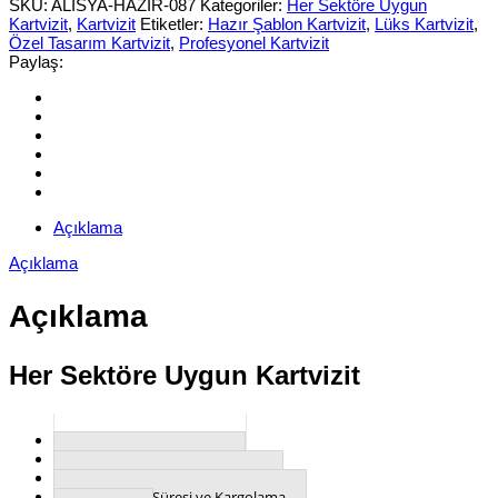
SKU:
ALISYA-HAZIR-087
Kategoriler:
Her Sektöre Uygun
087
Kartvizit
,
Kartvizit
Etiketler:
Hazır Şablon Kartvizit
,
Lüks Kartvizit
,
miktar
Özel Tasarım Kartvizit
,
Profesyonel Kartvizit
Paylaş:
Açıklama
Açıklama
Açıklama
Her Sektöre Uygun Kartvizit
Kartvizit Hakkında
Kartvizit Özellikleri
Nasıl Sipariş Verebilirim?
Üretim Süresi ve Kargolama