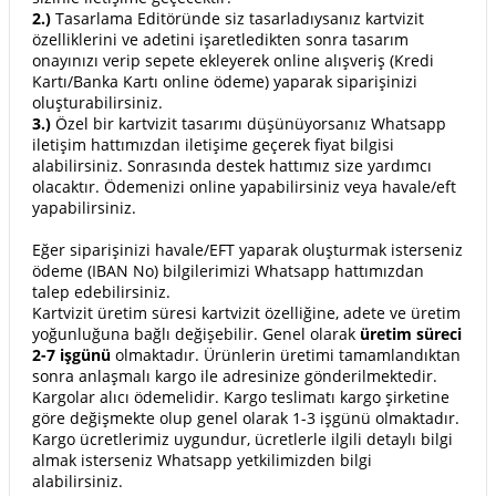
2.)
Tasarlama Editöründe siz tasarladıysanız kartvizit
özelliklerini ve adetini işaretledikten sonra tasarım
onayınızı verip sepete ekleyerek online alışveriş (Kredi
Kartı/Banka Kartı online ödeme) yaparak siparişinizi
oluşturabilirsiniz.
3.)
Özel bir kartvizit tasarımı düşünüyorsanız Whatsapp
iletişim hattımızdan iletişime geçerek fiyat bilgisi
alabilirsiniz. Sonrasında destek hattımız size yardımcı
olacaktır. Ödemenizi online yapabilirsiniz veya havale/eft
yapabilirsiniz.
Eğer siparişinizi havale/EFT yaparak oluşturmak isterseniz
ödeme (IBAN No) bilgilerimizi Whatsapp hattımızdan
talep edebilirsiniz.
Kartvizit üretim süresi kartvizit özelliğine, adete ve üretim
yoğunluğuna bağlı değişebilir. Genel olarak
üretim süreci
2-7 işgünü
olmaktadır. Ürünlerin üretimi tamamlandıktan
sonra anlaşmalı kargo ile adresinize gönderilmektedir.
Kargolar alıcı ödemelidir. Kargo teslimatı kargo şirketine
göre değişmekte olup genel olarak 1-3 işgünü olmaktadır.
Kargo ücretlerimiz uygundur, ücretlerle ilgili detaylı bilgi
almak isterseniz Whatsapp yetkilimizden bilgi
alabilirsiniz.