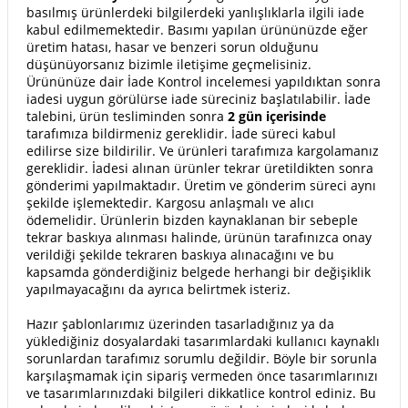
basılmış ürünlerdeki bilgilerdeki yanlışlıklarla ilgili iade
kabul edilmemektedir. Basımı yapılan ürününüzde eğer
üretim hatası, hasar ve benzeri sorun olduğunu
düşünüyorsanız bizimle iletişime geçmelisiniz.
Ürününüze dair İade Kontrol incelemesi yapıldıktan sonra
iadesi uygun görülürse iade süreciniz başlatılabilir. İade
talebini, ürün tesliminden sonra
2 gün içerisinde
tarafımıza bildirmeniz gereklidir. İade süreci kabul
edilirse size bildirilir. Ve ürünleri tarafımıza kargolamanız
gereklidir. İadesi alınan ürünler tekrar üretildikten sonra
gönderimi yapılmaktadır. Üretim ve gönderim süreci aynı
şekilde işlemektedir. Kargosu anlaşmalı ve alıcı
ödemelidir. Ürünlerin bizden kaynaklanan bir sebeple
tekrar baskıya alınması halinde, ürünün tarafınızca onay
verildiği şekilde tekraren baskıya alınacağını ve bu
kapsamda gönderdiğiniz belgede herhangi bir değişiklik
yapılmayacağını da ayrıca belirtmek isteriz.
Hazır şablonlarımız üzerinden tasarladığınız ya da
yüklediğiniz dosyalardaki tasarımlardaki kullanıcı kaynaklı
sorunlardan tarafımız sorumlu değildir. Böyle bir sorunla
karşılaşmamak için sipariş vermeden önce tasarımlarınızı
ve tasarımlarınızdaki bilgileri dikkatlice kontrol ediniz. Bu