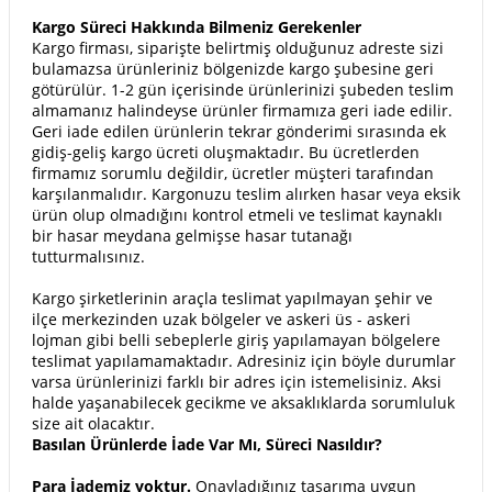
Kargo Süreci Hakkında Bilmeniz Gerekenler
Kargo firması, siparişte belirtmiş olduğunuz adreste sizi
bulamazsa ürünleriniz bölgenizde kargo şubesine geri
götürülür. 1-2 gün içerisinde ürünlerinizi şubeden teslim
almamanız halindeyse ürünler firmamıza geri iade edilir.
Geri iade edilen ürünlerin tekrar gönderimi sırasında ek
gidiş-geliş kargo ücreti oluşmaktadır. Bu ücretlerden
firmamız sorumlu değildir, ücretler müşteri tarafından
karşılanmalıdır. Kargonuzu teslim alırken hasar veya eksik
ürün olup olmadığını kontrol etmeli ve teslimat kaynaklı
bir hasar meydana gelmişse hasar tutanağı
tutturmalısınız.
Kargo şirketlerinin araçla teslimat yapılmayan şehir ve
ilçe merkezinden uzak bölgeler ve askeri üs - askeri
lojman gibi belli sebeplerle giriş yapılamayan bölgelere
teslimat yapılamamaktadır. Adresiniz için böyle durumlar
varsa ürünlerinizi farklı bir adres için istemelisiniz. Aksi
halde yaşanabilecek gecikme ve aksaklıklarda sorumluluk
size ait olacaktır.
Basılan Ürünlerde İade Var Mı, Süreci Nasıldır?
Para İademiz yoktur.
Onayladığınız tasarıma uygun