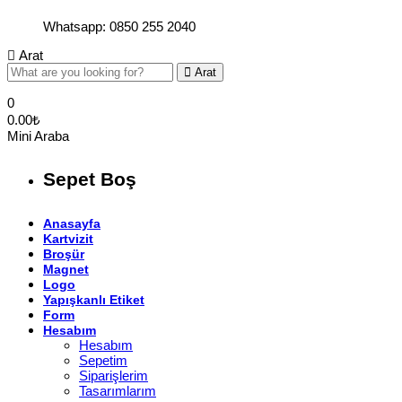
Whatsapp: 0850 255 2040
Arat
Arat
0
0.00
₺
Mini Araba
Sepet Boş
Anasayfa
Kartvizit
Broşür
Magnet
Logo
Yapışkanlı Etiket
Form
Hesabım
Hesabım
Sepetim
Siparişlerim
Tasarımlarım