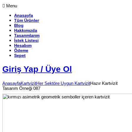
Menu
Anasayfa
Tüm Ürünler
Blog
Hakkımızda
Tasarımlarım
İstek Listesi
Hesabım
Ödeme
Sepet
Giriş Yap / Üye Ol
Anasayfa
Kartvizit
Her Sektöre Uygun Kartvizit
Hazır Kartvizit
Tasarım Örneği 087