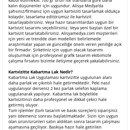
kabul edilmekte, 700 gr ürün ise standarta göre daha
kalın düşünenler için uygundur. Alisya Medya’da
şahsınız/firmanız için uygun kartviziti tasarlamak oldukça
kolaydır, tasarlama editörümüz ile kartvizit
tasarlayabilirsiniz. Veya hazır tasarımlardan uygun bir
kartvizit tasarımı seçebilirsiniz. Veya yeni baştan özel bir
kartvizit tasarlatabilirsiniz. Alisyamedya.com müşterileri
için yeni ve trendde olan modelleri belirlemede
araştırmalar yapan ve güncelliğe önem veren yeniliğe açık
bir firmadır. Şirketiniz için uygun olacak tasarımı
oluşturmak için profesyonel grafik tasarım ekibimizle
çalışma fırsatını bizimle iletişime geçerek yakalabilirsiniz.
Kartvizitte Kabartma Lak Nedir?
Kabartma Lak Uygulaması kartvizitte uygulunan alanı
daha parlak ve çıkıntılı hale getirmektedir. Peki nasıl
uygulanıyor derseniz 2 kez parlak selefon kaplama
uygulanarak yapılıyor. Kabartma lak böylelikle
kartvizitinizi daha profesyonel ve dikkat çekici hale
getirmiş oluyor.
Tüm işlemler (tüm tasarım ve baskı süreçleri) siparişiniz
yani ödemeniz sonrası başlatılmaktadır. Sizin için uygun
olan ürün/ürünleri satın aldıktan sonra tasarım çalışması
aşamasına geçiliyor. Baskıya hazır hale getirilen