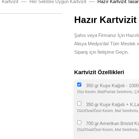
Kartvizit
Her Sektöre Uygun Kartvizit
Hazır Kartvizit Tasa
Hazır Kartvizi
Şahıs veya Firmanız İçin Hazırl
Alisya Medya’da! Tüm Meslek ve 
Sipariş için İletişime Geçin.
Kartvizit Özellikleri
350 gr Kuşe Kağıdı - 1000
Düz Kesim, Mat/Parlak Selefonlu, Çif
350 gr Kuşe Kağıdı + K.La
Düz/Oval/Özel Kesim, Mat Selefonlu,
700 gr Amerikan Bristol K
Düz/Oval/Özel Kesim, Mat Selefonlu,