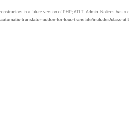
 constructors in a future version of PHP; ATLT_Admin_Notices has a 
utomatic-translator-addon-for-loco-translate/includes/class-atl