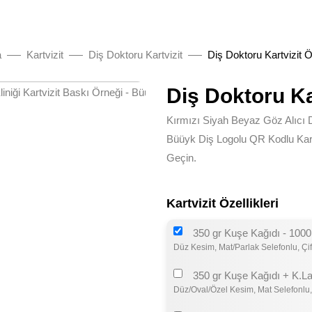
a
Kartvizit
Diş Doktoru Kartvizit
Diş Doktoru Kartvizit 
Diş Doktoru Ka
Kırmızı Siyah Beyaz Göz Alıcı Di
Büüyk Diş Logolu QR Kodlu Kartvi
Geçin.
Kartvizit Özellikleri
350 gr Kuşe Kağıdı - 1000
Düz Kesim, Mat/Parlak Selefonlu, Çif
350 gr Kuşe Kağıdı + K.La
Düz/Oval/Özel Kesim, Mat Selefonlu,