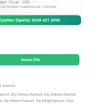
ağıdı + K.Lak - 1000
 Çift Yön Baskı + Kabartma Laklı - 1000 Adet
iyattan Sipariş! 0539 427 2055
Sepete Ekle
t
,
Kartvizit
rtvizit
,
Diş Doktoru Kartvizit
,
Diş Doktoru Kartvizit
it
,
Diş Hekimi Kartvizit
,
Diş Kliniği Kartvizit
,
Özel