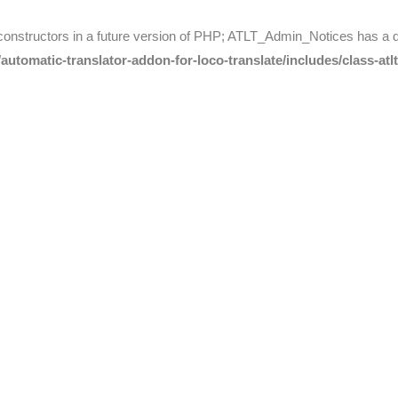
 constructors in a future version of PHP; ATLT_Admin_Notices has a 
utomatic-translator-addon-for-loco-translate/includes/class-atl