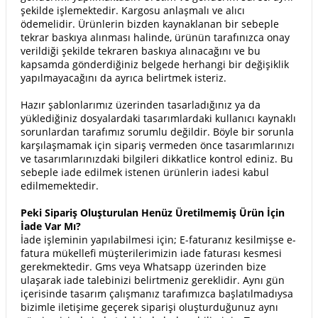
şekilde işlemektedir. Kargosu anlaşmalı ve alıcı
ödemelidir. Ürünlerin bizden kaynaklanan bir sebeple
tekrar baskıya alınması halinde, ürünün tarafınızca onay
verildiği şekilde tekraren baskıya alınacağını ve bu
kapsamda gönderdiğiniz belgede herhangi bir değişiklik
yapılmayacağını da ayrıca belirtmek isteriz.
Hazır şablonlarımız üzerinden tasarladığınız ya da
yüklediğiniz dosyalardaki tasarımlardaki kullanıcı kaynaklı
sorunlardan tarafımız sorumlu değildir. Böyle bir sorunla
karşılaşmamak için sipariş vermeden önce tasarımlarınızı
ve tasarımlarınızdaki bilgileri dikkatlice kontrol ediniz. Bu
sebeple iade edilmek istenen ürünlerin iadesi kabul
edilmemektedir.
Peki Sipariş Oluşturulan Henüz Üretilmemiş Ürün İçin
İade Var Mı?
İade işleminin yapılabilmesi için; E-faturanız kesilmişse e-
fatura mükellefi müşterilerimizin iade faturası kesmesi
gerekmektedir. Gms veya Whatsapp üzerinden bize
ulaşarak iade talebinizi belirtmeniz gereklidir. Aynı gün
içerisinde tasarım çalışmanız tarafımızca başlatılmadıysa
bizimle iletişime geçerek siparişi oluşturduğunuz aynı