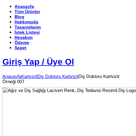
Anasayfa
Tüm Ürünler
Blog
Hakkımızda
Tasarımlarım
İstek Listesi
Hesabım
Ödeme
Sepet
Giriş Yap / Üye Ol
Anasayfa
Kartvizit
Diş Doktoru Kartvizit
Diş Doktoru Kartvizit
Örneği 007