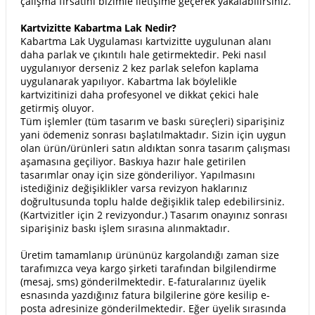
çalışma fırsatını bizimle iletişime geçerek yakalabilirsiniz.
Kartvizitte Kabartma Lak Nedir?
Kabartma Lak Uygulaması kartvizitte uygulunan alanı
daha parlak ve çıkıntılı hale getirmektedir. Peki nasıl
uygulanıyor derseniz 2 kez parlak selefon kaplama
uygulanarak yapılıyor. Kabartma lak böylelikle
kartvizitinizi daha profesyonel ve dikkat çekici hale
getirmiş oluyor.
Tüm işlemler (tüm tasarım ve baskı süreçleri) siparişiniz
yani ödemeniz sonrası başlatılmaktadır. Sizin için uygun
olan ürün/ürünleri satın aldıktan sonra tasarım çalışması
aşamasına geçiliyor. Baskıya hazır hale getirilen
tasarımlar onay için size gönderiliyor. Yapılmasını
istediğiniz değişiklikler varsa revizyon haklarınız
doğrultusunda toplu halde değişiklik talep edebilirsiniz.
(Kartvizitler için 2 revizyondur.) Tasarım onayınız sonrası
siparişiniz baskı işlem sırasına alınmaktadır.
Üretim tamamlanıp ürününüz kargolandığı zaman size
tarafımızca veya kargo şirketi tarafından bilgilendirme
(mesaj, sms) gönderilmektedir. E-faturalarınız üyelik
esnasında yazdığınız fatura bilgilerine göre kesilip e-
posta adresinize gönderilmektedir. Eğer üyelik sırasında