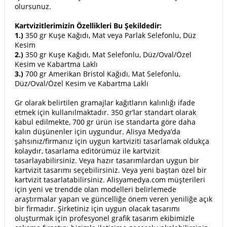
olursunuz.
Kartvizitlerimizin Özellikleri Bu Şekildedir:
1.)
350 gr Kuşe Kağıdı, Mat veya Parlak Selefonlu, Düz
Kesim
2.)
350 gr Kuşe Kağıdı, Mat Selefonlu, Düz/Oval/Özel
Kesim ve Kabartma Laklı
3.)
700 gr Amerikan Bristol Kağıdı, Mat Selefonlu,
Düz/Oval/Özel Kesim ve Kabartma Laklı
Gr olarak belirtilen gramajlar kağıtların kalınlığı ifade
etmek için kullanılmaktadır. 350 gr’lar standart olarak
kabul edilmekte, 700 gr ürün ise standarta göre daha
kalın düşünenler için uygundur. Alisya Medya’da
şahsınız/firmanız için uygun kartviziti tasarlamak oldukça
kolaydır, tasarlama editörümüz ile kartvizit
tasarlayabilirsiniz. Veya hazır tasarımlardan uygun bir
kartvizit tasarımı seçebilirsiniz. Veya yeni baştan özel bir
kartvizit tasarlatabilirsiniz. Alisyamedya.com müşterileri
için yeni ve trendde olan modelleri belirlemede
araştırmalar yapan ve güncelliğe önem veren yeniliğe açık
bir firmadır. Şirketiniz için uygun olacak tasarımı
oluşturmak için profesyonel grafik tasarım ekibimizle