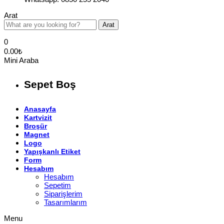
Arat
Arat
0
0.00
₺
Mini Araba
Sepet Boş
Anasayfa
Kartvizit
Broşür
Magnet
Logo
Yapışkanlı Etiket
Form
Hesabım
Hesabım
Sepetim
Siparişlerim
Tasarımlarım
Menu