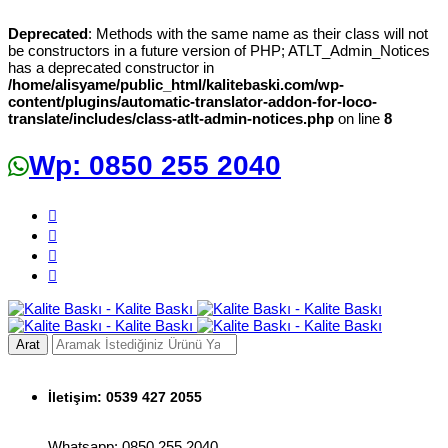
Deprecated
: Methods with the same name as their class will not
be constructors in a future version of PHP; ATLT_Admin_Notices
has a deprecated constructor in
/home/alisyame/public_html/kalitebaski.com/wp-
content/plugins/automatic-translator-addon-for-loco-
translate/includes/class-atlt-admin-notices.php
on line
8
Wp: 0850 255 2040
Arat
İletişim:
0539 427 2055
Whatsapp: 0850 255 2040