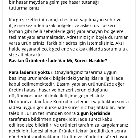
bir hasar meydana gelmişse hasar tutanağı
tutturmalısınız.
Kargo şirketlerinin araçla teslimat yapılmayan şehir ve
ilçe merkezinden uzak bölgeler ve askeri üs - askeri
lojman gibi belli sebeplerle giriş yapılamayan bölgelere
teslimat yapılamamaktadır. Adresiniz için böyle durumlar
varsa ürünlerinizi farklı bir adres için istemelisiniz. Aksi
halde yaşanabilecek gecikme ve aksaklıklarda sorumluluk
size ait olacaktır.
Basılan Ürünlerde İade Var Mı, Süreci Nasıldır?
Para İademiz yoktur.
Onayladığınız tasarıma uygun
basılmış ürünlerdeki bilgilerdeki yanlışlıklarla ilgili iade
kabul edilmemektedir. Basımı yapılan ürününüzde eğer
üretim hatası, hasar ve benzeri sorun olduğunu
düşünüyorsanız bizimle iletişime geçmelisiniz.
Ürününüze dair İade Kontrol incelemesi yapıldıktan sonra
iadesi uygun görülürse iade süreciniz başlatılabilir. İade
talebini, ürün tesliminden sonra
2 gün içerisinde
tarafımıza bildirmeniz gereklidir. İade süreci kabul
edilirse size bildirilir. Ve ürünleri tarafımıza kargolamanız
gereklidir. İadesi alınan ürünler tekrar üretildikten sonra
gönderimi yapılmaktadır. Üretim ve gönderim süreci aynı