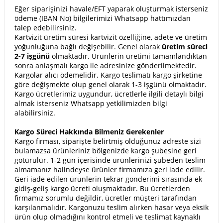
Eğer siparişinizi havale/EFT yaparak oluşturmak isterseniz
ödeme (IBAN No) bilgilerimizi Whatsapp hattımızdan
talep edebilirsiniz.
Kartvizit üretim süresi kartvizit özelliğine, adete ve üretim
yoğunluğuna bağlı değişebilir. Genel olarak
üretim süreci
2-7 işgünü
olmaktadır. Ürünlerin üretimi tamamlandıktan
sonra anlaşmalı kargo ile adresinize gönderilmektedir.
Kargolar alıcı ödemelidir. Kargo teslimatı kargo şirketine
göre değişmekte olup genel olarak 1-3 işgünü olmaktadır.
Kargo ücretlerimiz uygundur, ücretlerle ilgili detaylı bilgi
almak isterseniz Whatsapp yetkilimizden bilgi
alabilirsiniz.
Kargo Süreci Hakkında Bilmeniz Gerekenler
Kargo firması, siparişte belirtmiş olduğunuz adreste sizi
bulamazsa ürünleriniz bölgenizde kargo şubesine geri
götürülür. 1-2 gün içerisinde ürünlerinizi şubeden teslim
almamanız halindeyse ürünler firmamıza geri iade edilir.
Geri iade edilen ürünlerin tekrar gönderimi sırasında ek
gidiş-geliş kargo ücreti oluşmaktadır. Bu ücretlerden
firmamız sorumlu değildir, ücretler müşteri tarafından
karşılanmalıdır. Kargonuzu teslim alırken hasar veya eksik
ürün olup olmadığını kontrol etmeli ve teslimat kaynaklı