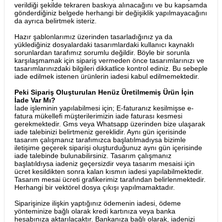
verildiği şekilde tekraren baskıya alınacağını ve bu kapsamda
gönderdiğiniz belgede herhangi bir değişiklik yapılmayacağını
da ayrıca belirtmek isteriz.
Hazır şablonlarımız üzerinden tasarladığınız ya da
yüklediğiniz dosyalardaki tasarımlardaki kullanıcı kaynaklı
sorunlardan tarafımız sorumlu değildir. Böyle bir sorunla
karşılaşmamak için sipariş vermeden önce tasarımlarınızı ve
tasarımlarınızdaki bilgileri dikkatlice kontrol ediniz. Bu sebeple
iade edilmek istenen ürünlerin iadesi kabul edilmemektedir.
Peki Sipariş Oluşturulan Henüz Üretilmemiş Ürün İçin
İade Var Mı?
İade işleminin yapılabilmesi için; E-faturanız kesilmişse e-
fatura mükellefi müşterilerimizin iade faturası kesmesi
gerekmektedir. Gms veya Whatsapp üzerinden bize ulaşarak
iade talebinizi belirtmeniz gereklidir. Aynı gün içerisinde
tasarım çalışmanız tarafımızca başlatılmadıysa bizimle
iletişime geçerek siparişi oluşturduğunuz aynı gün içerisinde
iade talebinde bulunabilirsiniz. Tasarım çalışmanız
başlatıldıysa iadeniz geçersizdir veya tasarım mesaisi için
ücret kesildikten sonra kalan kısmın iadesi yapılabilmektedir.
Tasarım mesai ücreti grafikerimiz tarafından belirlenmektedir.
Herhangi bir vektörel dosya çıkışı yapılmamaktadır.
Siparişinize ilişkin yaptığınız ödemenin iadesi, ödeme
yönteminize bağlı olarak kredi kartınıza veya banka
hesabınıza aktarılacaktır. Bankanıza bağlı olarak, iadenizi