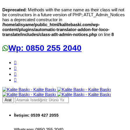
Deprecated
: Methods with the same name as their class will not
be constructors in a future version of PHP; ATLT_Admin_Notices
has a deprecated constructor in
/home/alisyame/public_html/kalitebaski.com/wp-
content/plugins/automatic-translator-addon-for-loco-
translate/includes/class-atlt-admin-notices.php
on line
8
Wp: 0850 255 2040
Arat
İletişim:
0539 427 2055
Whatsapp: 0850 255 2040