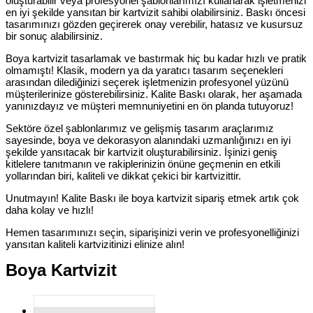
oluşturabilir veya profesyonel şablonlarımızı kullanarak işletmenizi
en iyi şekilde yansıtan bir kartvizit sahibi olabilirsiniz. Baskı öncesi
tasarımınızı gözden geçirerek onay verebilir, hatasız ve kusursuz
bir sonuç alabilirsiniz.
Boya kartvizit tasarlamak ve bastırmak hiç bu kadar hızlı ve pratik
olmamıştı! Klasik, modern ya da yaratıcı tasarım seçenekleri
arasından dilediğinizi seçerek işletmenizin profesyonel yüzünü
müşterilerinize gösterebilirsiniz. Kalite Baskı olarak, her aşamada
yanınızdayız ve müşteri memnuniyetini en ön planda tutuyoruz!
Sektöre özel şablonlarımız ve gelişmiş tasarım araçlarımız
sayesinde, boya ve dekorasyon alanındaki uzmanlığınızı en iyi
şekilde yansıtacak bir kartvizit oluşturabilirsiniz. İşinizi geniş
kitlelere tanıtmanın ve rakiplerinizin önüne geçmenin en etkili
yollarından biri, kaliteli ve dikkat çekici bir kartvizittir.
Unutmayın! Kalite Baskı ile boya kartvizit sipariş etmek artık çok
daha kolay ve hızlı!
Hemen tasarımınızı seçin, siparişinizi verin ve profesyonelliğinizi
yansıtan kaliteli kartvizitinizi elinize alın!
Boya Kartvizit
Kartvizit Hakkında