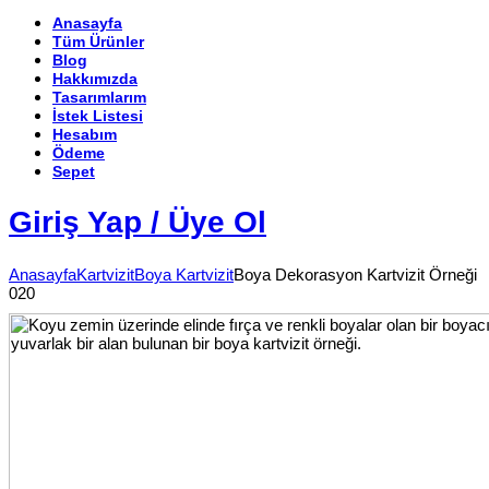
Anasayfa
Tüm Ürünler
Blog
Hakkımızda
Tasarımlarım
İstek Listesi
Hesabım
Ödeme
Sepet
Giriş Yap / Üye Ol
Anasayfa
Kartvizit
Boya Kartvizit
Boya Dekorasyon Kartvizit Örneği
020