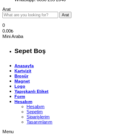
Arat
Arat
0
0.00
₺
Mini Araba
Sepet Boş
Anasayfa
Kartvizit
Broşür
Magnet
Logo
Yapışkanlı Etiket
Form
Hesabım
Hesabım
Sepetim
Siparişlerim
Tasarımlarım
Menu