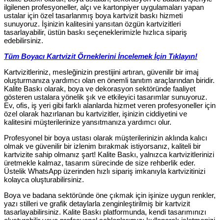
ilgilenen profesyoneller, alçı ve kartonpiyer uygulamaları yapan
ustalar için özel tasarlanmış boya kartvizit baskı hizmeti
sunuyoruz. İşinizin kalitesini yansıtan özgün kartvizitleri
tasarlayabilir, üstün baskı seçeneklerimizle hızlıca sipariş
edebilirsiniz.
Tüm Boyacı Kartvizit Örneklerini İncelemek İçin Tıklayın!
Kartvizitleriniz, mesleğinizin prestijini artıran, güvenilir bir imaj
oluşturmanıza yardımcı olan en önemli tanıtım araçlarından biridir.
Kalite Baskı olarak, boya ve dekorasyon sektöründe faaliyet
gösteren ustalara yönelik şık ve etkileyici tasarımlar sunuyoruz.
Ev, ofis, iş yeri gibi farklı alanlarda hizmet veren profesyoneller için
özel olarak hazırlanan bu kartvizitler, işinizin ciddiyetini ve
kalitesini müşterilerinize yansıtmanıza yardımcı olur.
Profesyonel bir boya ustası olarak müşterilerinizin aklında kalıcı
olmak ve güvenilir bir izlenim bırakmak istiyorsanız, kaliteli bir
kartvizite sahip olmanız şart! Kalite Baskı, yalnızca kartvizitlerinizi
üretmekle kalmaz, tasarım sürecinde de size rehberlik eder.
Üstelik WhatsApp üzerinden hızlı sipariş imkanıyla kartvizitinizi
kolayca oluşturabilirsiniz.
Boya ve badana sektöründe öne çıkmak için işinize uygun renkler,
yazı stilleri ve grafik detaylarla zenginleştirilmiş bir kartvizit
tasarlayabilirsiniz. Kalite Baskı platformunda, kendi tasarımınızı