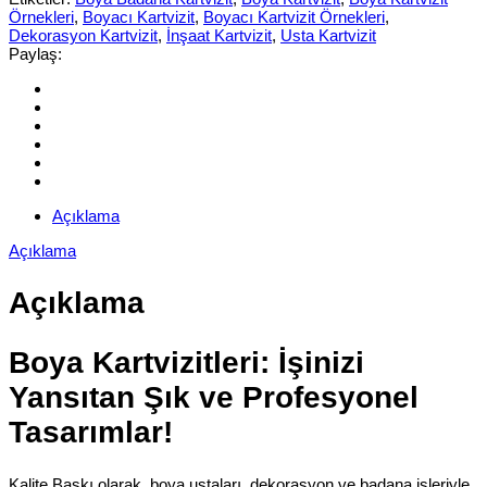
Örnekleri
,
Boyacı Kartvizit
,
Boyacı Kartvizit Örnekleri
,
Dekorasyon Kartvizit
,
İnşaat Kartvizit
,
Usta Kartvizit
Paylaş:
Açıklama
Açıklama
Açıklama
Boya Kartvizitleri: İşinizi
Yansıtan Şık ve Profesyonel
Tasarımlar!
Kalite Baskı olarak, boya ustaları, dekorasyon ve badana işleriyle