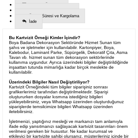
Kartvizit Özellikleri
Nasıl Sipariş Verebilirim?
Üretim Süresi ve Kargolama
İade
Bu Kartvizit Örneği Kimler İçindir?
Boya Badana Dekorasyon Sektöründe Hizmet Sunan tüm
şahıs ve işletmeler için kullanılabilir. Kartonpiyer, Boya,
Kalebodur, Laminant Parke, Süpürgelik, Dekoratif Çıta, Asma
Tavan vb. hizmet sunan tüm dekorasyon sektörlerinde
kullanıma uygundur. Ayrıca üzerindeki bilgiler değiştirildiğinde
inşaattan tutunda mimarlığa kadar birçok meslekte de
kullanılabilir.
Üzerindeki Bilgiler Nasıl Değiştiriliyor?
Kartvizit Örneğindeki tüm bilgiler siparişiniz sonrası
grafikerlerimiz tarafından değiştirilmektedir. Siparişi
oluştururken dosyalar kısmına istediğiniz bilgileri
yükleyebilirsiniz, veya Whatsapp üzerinden oluşturduğunuz
siparişlerde temsilcimize bilgileri Whatsapp üzerinden
iletebilirsiniz.
İşletmenizi, yaptığınız mesleği ve markanızı tam anlamıyla
ifade edip yansıtmanızı sağlayacak kartvizit tasarımları önem
verilmesi gereken bir husustur. Ne kadar kurumsal ve
etkileyici bir kartvizite sahibi olursanız, müşterileriniz içinde bir