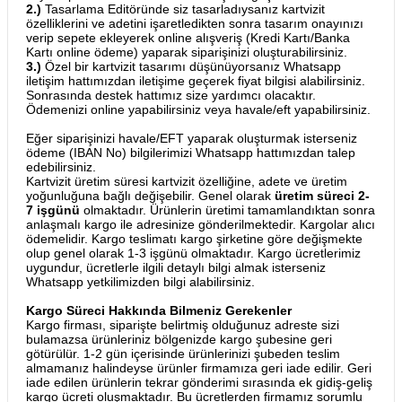
2.)
Tasarlama Editöründe siz tasarladıysanız kartvizit
özelliklerini ve adetini işaretledikten sonra tasarım onayınızı
verip sepete ekleyerek online alışveriş (Kredi Kartı/Banka
Kartı online ödeme) yaparak siparişinizi oluşturabilirsiniz.
3.)
Özel bir kartvizit tasarımı düşünüyorsanız Whatsapp
iletişim hattımızdan iletişime geçerek fiyat bilgisi alabilirsiniz.
Sonrasında destek hattımız size yardımcı olacaktır.
Ödemenizi online yapabilirsiniz veya havale/eft yapabilirsiniz.
Eğer siparişinizi havale/EFT yaparak oluşturmak isterseniz
ödeme (IBAN No) bilgilerimizi Whatsapp hattımızdan talep
edebilirsiniz.
Kartvizit üretim süresi kartvizit özelliğine, adete ve üretim
yoğunluğuna bağlı değişebilir. Genel olarak
üretim süreci 2-
7 işgünü
olmaktadır. Ürünlerin üretimi tamamlandıktan sonra
anlaşmalı kargo ile adresinize gönderilmektedir. Kargolar alıcı
ödemelidir. Kargo teslimatı kargo şirketine göre değişmekte
olup genel olarak 1-3 işgünü olmaktadır. Kargo ücretlerimiz
uygundur, ücretlerle ilgili detaylı bilgi almak isterseniz
Whatsapp yetkilimizden bilgi alabilirsiniz.
Kargo Süreci Hakkında Bilmeniz Gerekenler
Kargo firması, siparişte belirtmiş olduğunuz adreste sizi
bulamazsa ürünleriniz bölgenizde kargo şubesine geri
götürülür. 1-2 gün içerisinde ürünlerinizi şubeden teslim
almamanız halindeyse ürünler firmamıza geri iade edilir. Geri
iade edilen ürünlerin tekrar gönderimi sırasında ek gidiş-geliş
kargo ücreti oluşmaktadır. Bu ücretlerden firmamız sorumlu