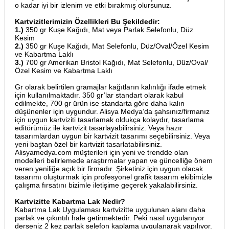
o kadar iyi bir izlenim ve etki bırakmış olursunuz.
Kartvizitlerimizin Özellikleri Bu Şekildedir:
1.)
350 gr Kuşe Kağıdı, Mat veya Parlak Selefonlu, Düz
Kesim
2.)
350 gr Kuşe Kağıdı, Mat Selefonlu, Düz/Oval/Özel Kesim
ve Kabartma Laklı
3.)
700 gr Amerikan Bristol Kağıdı, Mat Selefonlu, Düz/Oval/
Özel Kesim ve Kabartma Laklı
Gr olarak belirtilen gramajlar kağıtların kalınlığı ifade etmek
için kullanılmaktadır. 350 gr’lar standart olarak kabul
edilmekte, 700 gr ürün ise standarta göre daha kalın
düşünenler için uygundur. Alisya Medya’da şahsınız/firmanız
için uygun kartviziti tasarlamak oldukça kolaydır, tasarlama
editörümüz ile kartvizit tasarlayabilirsiniz. Veya hazır
tasarımlardan uygun bir kartvizit tasarımı seçebilirsiniz. Veya
yeni baştan özel bir kartvizit tasarlatabilirsiniz.
Alisyamedya.com müşterileri için yeni ve trendde olan
modelleri belirlemede araştırmalar yapan ve güncelliğe önem
veren yeniliğe açık bir firmadır. Şirketiniz için uygun olacak
tasarımı oluşturmak için profesyonel grafik tasarım ekibimizle
çalışma fırsatını bizimle iletişime geçerek yakalabilirsiniz.
Kartvizitte Kabartma Lak Nedir?
Kabartma Lak Uygulaması kartvizitte uygulunan alanı daha
parlak ve çıkıntılı hale getirmektedir. Peki nasıl uygulanıyor
derseniz 2 kez parlak selefon kaplama uygulanarak yapılıyor.