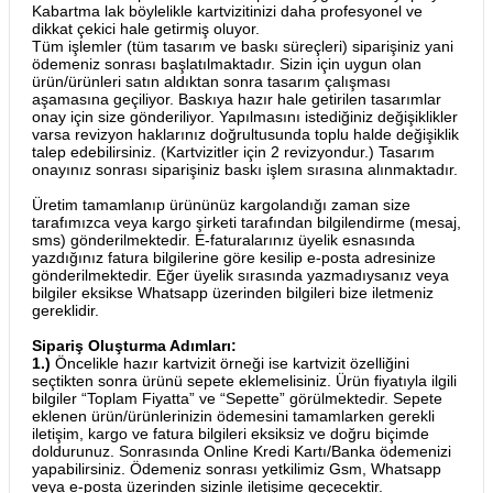
Kabartma lak böylelikle kartvizitinizi daha profesyonel ve
dikkat çekici hale getirmiş oluyor.
Tüm işlemler (tüm tasarım ve baskı süreçleri) siparişiniz yani
ödemeniz sonrası başlatılmaktadır. Sizin için uygun olan
ürün/ürünleri satın aldıktan sonra tasarım çalışması
aşamasına geçiliyor. Baskıya hazır hale getirilen tasarımlar
onay için size gönderiliyor. Yapılmasını istediğiniz değişiklikler
varsa revizyon haklarınız doğrultusunda toplu halde değişiklik
talep edebilirsiniz. (Kartvizitler için 2 revizyondur.) Tasarım
onayınız sonrası siparişiniz baskı işlem sırasına alınmaktadır.
Üretim tamamlanıp ürününüz kargolandığı zaman size
tarafımızca veya kargo şirketi tarafından bilgilendirme (mesaj,
sms) gönderilmektedir. E-faturalarınız üyelik esnasında
yazdığınız fatura bilgilerine göre kesilip e-posta adresinize
gönderilmektedir. Eğer üyelik sırasında yazmadıysanız veya
bilgiler eksikse Whatsapp üzerinden bilgileri bize iletmeniz
gereklidir.
Sipariş Oluşturma Adımları:
1.)
Öncelikle hazır kartvizit örneği ise kartvizit özelliğini
seçtikten sonra ürünü sepete eklemelisiniz. Ürün fiyatıyla ilgili
bilgiler “Toplam Fiyatta” ve “Sepette” görülmektedir. Sepete
eklenen ürün/ürünlerinizin ödemesini tamamlarken gerekli
iletişim, kargo ve fatura bilgileri eksiksiz ve doğru biçimde
doldurunuz. Sonrasında Online Kredi Kartı/Banka ödemenizi
yapabilirsiniz. Ödemeniz sonrası yetkilimiz Gsm, Whatsapp
veya e-posta üzerinden sizinle iletişime geçecektir.