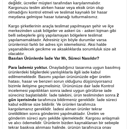
değildir, ücretler müşteri tarafından karşılanmalıdır.
Kargonuzu teslim alırken hasar veya eksik ürün olup
olmadığını kontrol etmeli ve teslimat kaynaklı bir hasar
meydana gelmişse hasar tutanağı tutturmalısınız.
Kargo şirketlerinin araçla teslimat yapılmayan şehir ve ilçe
merkezinden uzak bölgeler ve askeri üs - askeri lojman gibi
belli sebeplerle giriş yapılamayan bölgelere teslimat
yapılamamaktadır. Adresiniz için böyle durumlar varsa
ürünlerinizi farklı bir adres için istemelisiniz. Aksi halde
yaşanabilecek gecikme ve aksaklıklarda sorumluluk size ait
olacaktır.
Basılan Ürünlerde İade Var Mı, Süreci Nasıldır?
Para İademiz yoktur.
Onayladığınız tasarıma uygun basılmış
ürünlerdeki bilgilerdeki yanlışlıklarla ilgili iade kabul
edilmemektedir. Basımı yapılan ürününüzde eğer üretim
hatası, hasar ve benzeri sorun olduğunu düşünüyorsanız
bizimle iletişime geçmelisiniz. Ürününüze dair İade Kontrol
incelemesi yapıldıktan sonra iadesi uygun görülürse iade
süreciniz başlatılabilir. İade talebini, ürün tesliminden sonra
2
gün içerisinde
tarafımıza bildirmeniz gereklidir. İade süreci
kabul edilirse size bildirilir. Ve ürünleri tarafımıza
kargolamanız gereklidir. İadesi alınan ürünler tekrar
üretildikten sonra gönderimi yapılmaktadır. Üretim ve
gönderim süreci aynı şekilde işlemektedir. Kargosu anlaşmalı
ve alıcı ödemelidir. Ürünlerin bizden kaynaklanan bir sebeple
tekrar baskıya alınması halinde, ürünün tarafınızca onay